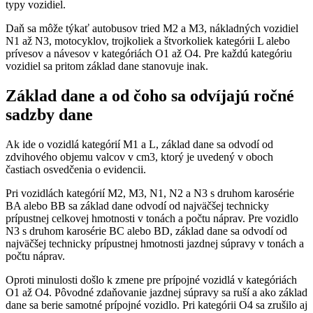
typy vozidiel.
Daň sa môže týkať autobusov tried M2 a M3, nákladných vozidiel
N1 až N3, motocyklov, trojkoliek a štvorkoliek kategórii L alebo
prívesov a návesov v kategóriách O1 až O4. Pre každú kategóriu
vozidiel sa pritom základ dane stanovuje inak.
Základ dane a od čoho sa odvíjajú ročné
sadzby dane
Ak ide o vozidlá kategórií M1 a L, základ dane sa odvodí od
zdvihového objemu valcov v cm3, ktorý je uvedený v oboch
častiach osvedčenia o evidencii.
Pri vozidlách kategórií M2, M3, N1, N2 a N3 s druhom karosérie
BA alebo BB sa základ dane odvodí od najväčšej technicky
prípustnej celkovej hmotnosti v tonách a počtu náprav. Pre vozidlo
N3 s druhom karosérie BC alebo BD, základ dane sa odvodí od
najväčšej technicky prípustnej hmotnosti jazdnej súpravy v tonách a
počtu náprav.
Oproti minulosti došlo k zmene pre prípojné vozidlá v kategóriách
O1 až O4. Pôvodné zdaňovanie jazdnej súpravy sa ruší a ako základ
dane sa berie samotné prípojné vozidlo. Pri kategórii O4 sa zrušilo aj