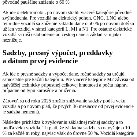
pôvodné paušálne zníženie o 60 %.
Ak ide o elektromobil, po novom stratili viaceré kategórie pôvodné
zvýhodnenia. Pre vozidlá na elektrický pohon, CNG, LNG alebo
hybridné vozidlá sa zníženie základu dane o 50 % po novom dotýka
už len vozidiel v rámci kategórií L, M1 a N1. Pre ostatné elektrické
vozidlá sa ruší oslobodenie od cestnej dane a základ sa nijako
neznižuje.
Sadzby, presný výpočet, preddavky
a dátum prvej evidencie
Ak ide o presné sadzby a výpočet dane, ročné sadzby sa určujú
samostatne pre každú kategóriu. Pre viaceré kategórie M2 závisia od
najväčšej technicky prípustnej celkovej hmotnosti a počtu náprav,
prípadne od typu karosérie a pruženia.
Zároveň sa od roku 2025 zrušilo znižovanie sadzby podľa veku
vozidla a po novom platí, že prvých 36 mesiacov od prvej evidencie
je sadzba nemenná.
Následne prichádza k zvyšovaniu základnej ročnej sadzby a to
podľa veku vozidla. Tu platí, že základná sadzba sa navyšuje o 10
% za každé tri roky, najviac však do úrovne 50 %. Vozidlá kategórie