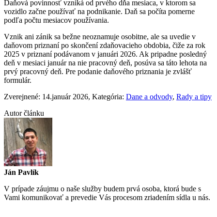
Daňová povinnosť vzniká od prvého dňa mesiaca, v ktorom sa
vozidlo začne používať na podnikanie. Daň sa počíta pomerne
podľa počtu mesiacov používania.
Vznik ani zánik sa bežne neoznamuje osobitne, ale sa uvedie v
daňovom priznaní po skončení zdaňovacieho obdobia, čiže za rok
2025 v priznaní podávanom v januári 2026. Ak pripadne posledný
deň v mesiaci január na nie pracovný deň, posúva sa táto lehota na
prvý pracovný deň. Pre podanie daňového priznania je zvlášť
formulár.
Zverejnené: 14.január 2026
, Kategória:
Dane a odvody
,
Rady a tipy
Autor článku
Ján Pavlík
V prípade záujmu o naše služby budem prvá osoba, ktorá bude s
Vami komunikovať a prevedie Vás procesom zriadením sídla u nás.