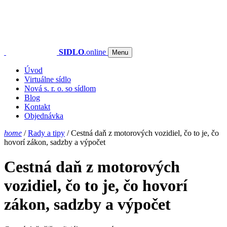
SIDLO
.online
Menu
Úvod
Virtuálne sídlo
Nová s. r. o. so sídlom
Blog
Kontakt
Objednávka
home
/
Rady a tipy
/
Cestná daň z motorových vozidiel, čo to je, čo
hovorí zákon, sadzby a výpočet
Cestná daň z motorových
vozidiel, čo to je, čo hovorí
zákon, sadzby a výpočet