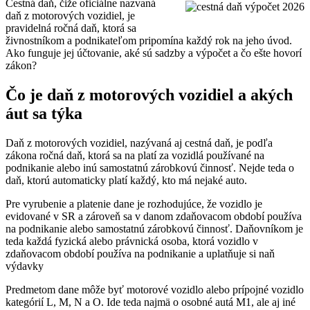
Cestná daň, čiže oficiálne nazvaná
daň z motorových vozidiel, je
pravidelná ročná daň, ktorá sa
živnostníkom a podnikateľom pripomína každý rok na jeho úvod.
Ako funguje jej účtovanie, aké sú sadzby a výpočet a čo ešte hovorí
zákon?
Čo je daň z motorových vozidiel a akých
áut sa týka
Daň z motorových vozidiel, nazývaná aj cestná daň, je podľa
zákona ročná daň, ktorá sa na platí za vozidlá používané na
podnikanie alebo inú samostatnú zárobkovú činnosť. Nejde teda o
daň, ktorú automaticky platí každý, kto má nejaké auto.
Pre vyrubenie a platenie dane je rozhodujúce, že vozidlo je
evidované v SR a zároveň sa v danom zdaňovacom období používa
na podnikanie alebo samostatnú zárobkovú činnosť. Daňovníkom je
teda každá fyzická alebo právnická osoba, ktorá vozidlo v
zdaňovacom období používa na podnikanie a uplatňuje si naň
výdavky
Predmetom dane môže byť motorové vozidlo alebo prípojné vozidlo
kategórií L, M, N a O. Ide teda najmä o osobné autá M1, ale aj iné