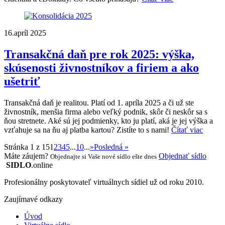
16.apríl 2025
Transakčná daň pre rok 2025: výška,
skúsenosti živnostníkov a firiem a ako
ušetriť
Transakčná daň je realitou. Platí od 1. apríla 2025 a či už ste
živnostník, menšia firma alebo veľký podnik, skôr či neskôr sa s
ňou stretnete. Aké sú jej podmienky, kto ju platí, aká je jej výška a
vzťahuje sa na ňu aj platba kartou? Zistíte to s nami!
Čítať viac
Stránka 1 z 15
1
2
3
4
5
...
10
...
»
Posledná »
Máte záujem?
Objednať sídlo
Objednajte si Vaše nové sídlo ešte dnes
SIDLO
.online
Profesionálny poskytovateľ virtuálnych sídiel už od roku 2010.
Zaujímavé odkazy
Úvod