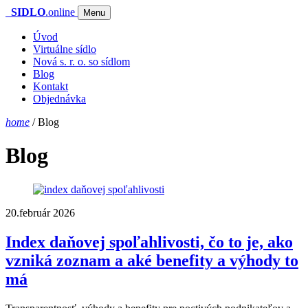
SIDLO
.online
Menu
Úvod
Virtuálne sídlo
Nová s. r. o. so sídlom
Blog
Kontakt
Objednávka
home
/
Blog
Blog
20.február 2026
Index daňovej spoľahlivosti, čo to je, ako
vzniká zoznam a aké benefity a výhody to
má