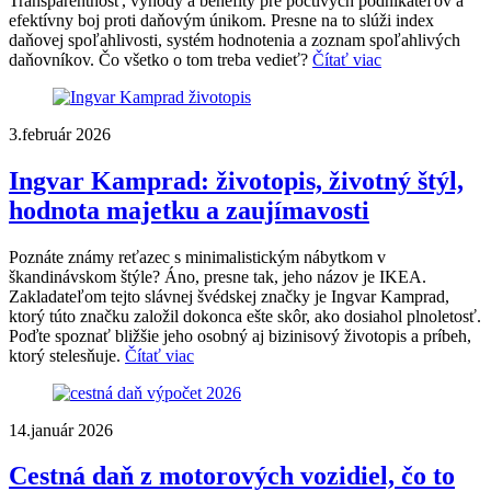
Transparentnosť, výhody a benefity pre poctivých podnikateľov a
efektívny boj proti daňovým únikom. Presne na to slúži index
daňovej spoľahlivosti, systém hodnotenia a zoznam spoľahlivých
daňovníkov. Čo všetko o tom treba vedieť?
Čítať viac
3.február 2026
Ingvar Kamprad: životopis, životný štýl,
hodnota majetku a zaujímavosti
Poznáte známy reťazec s minimalistickým nábytkom v
škandinávskom štýle? Áno, presne tak, jeho názov je IKEA.
Zakladateľom tejto slávnej švédskej značky je Ingvar Kamprad,
ktorý túto značku založil dokonca ešte skôr, ako dosiahol plnoletosť.
Poďte spoznať bližšie jeho osobný aj bizinisový životopis a príbeh,
ktorý stelesňuje.
Čítať viac
14.január 2026
Cestná daň z motorových vozidiel, čo to