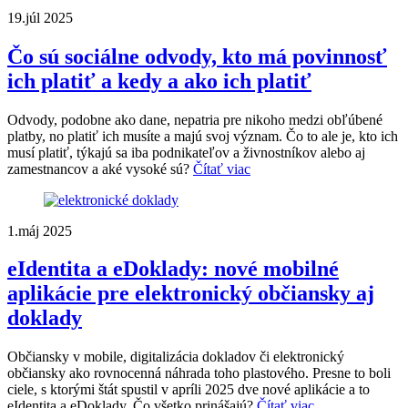
19.júl 2025
Čo sú sociálne odvody, kto má povinnosť
ich platiť a kedy a ako ich platiť
Odvody, podobne ako dane, nepatria pre nikoho medzi obľúbené
platby, no platiť ich musíte a majú svoj význam. Čo to ale je, kto ich
musí platiť, týkajú sa iba podnikateľov a živnostníkov alebo aj
zamestnancov a aké vysoké sú?
Čítať viac
1.máj 2025
eIdentita a eDoklady: nové mobilné
aplikácie pre elektronický občiansky aj
doklady
Občiansky v mobile, digitalizácia dokladov či elektronický
občiansky ako rovnocenná náhrada toho plastového. Presne to boli
ciele, s ktorými štát spustil v apríli 2025 dve nové aplikácie a to
eIdentita a eDoklady. Čo všetko prinášajú?
Čítať viac