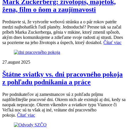
Mark Zuckerberg: životopis, majetok,
žena, film o ňom a zaujímavosti
Predstavte si, že vytvoríte webovú stránku a o pár rokov patríte
medzi najbohatších ľudí planéty. Jednoduché? Presne tak sa začal
príbeh Marka Zuckerberga, génia v mikine, ktorý zmenil spôsob,
akým dnes komunikujeme a zdieľame svoje radosti aj strasti. Dnes
sa pozrieme na jeho životopis a úspech, ktorý dosiahol.
Čítať viac
27.august 2025
Štátne sviatky vs. dni pracovného pokoja
z pohľadu podnikania a práce
Pre podnikateľov aj zamestnancov sú z pohľadu príjmu
najdôležitejšie pracovné dni. Okrem nich ale existujú aj dni, kedy sa
naopak nepracuje. Okrem víkendov a sviatkov typu Vianoce či
Veľká noc sú tu však aj iné, vrátane dní pracovného
pokoja.
Čítať viac