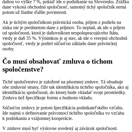
daňou vo výške 7 %, pokiaľ ide o podnikanie na Slovensku. Zrážku
dane vykoná obchodná spoločnosť, samotný tichý spoločník nemá
potom už žiadne ďalšie povinnosti.
Ak je tichým spoločníkom právnická osoba, príjem z podielu na
zisku nie je predmetom dane z príjmov. To neplatí, ak ide o príjem
od spoločnosti, ktorá je daňovníkom nespolupracujúceho štátu,
vtedy je daň 35 %. Výnimkou je aj stav, ak ide o verejnú obchodnú
spoločnosť, vtedy je podiel súčasťou základu dane právnickej
osoby.
Čo musí obsahovať zmluva o tichom
spoločenstve?
Tiché spoločenstvo je založené na písomnej zmluve. Tá obsahuje
obe zmluvné strany, čiže tak identifikáciu tichého spoločníka, ako aj
identifikáciu spoločnosti, do ktorej bude vkladať svoje prostriedky.
Zmluva tiež špecifikuje formu a hodnotu vkladu.
Súčasťou zmluvy je potom špecifikácia podnikateľského vzťahu.
Ide najmä o definovanie právomocí tichého spoločníka vo vzťahu
k podnikaniu a vzájomnej kooperácie.
V zmluve musí byť výslovne uvedený aj záväzok spoločnosti