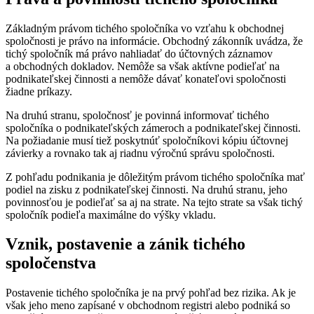
Základným právom tichého spoločníka vo vzťahu k obchodnej
spoločnosti je právo na informácie. Obchodný zákonník uvádza, že
tichý spoločník má právo nahliadať do účtovných záznamov
a obchodných dokladov. Nemôže sa však aktívne podieľať na
podnikateľskej činnosti a nemôže dávať konateľovi spoločnosti
žiadne príkazy.
Na druhú stranu, spoločnosť je povinná informovať tichého
spoločníka o podnikateľských zámeroch a podnikateľskej činnosti.
Na požiadanie musí tiež poskytnúť spoločníkovi kópiu účtovnej
závierky a rovnako tak aj riadnu výročnú správu spoločnosti.
Z pohľadu podnikania je dôležitým právom tichého spoločníka mať
podiel na zisku z podnikateľskej činnosti. Na druhú stranu, jeho
povinnosťou je podieľať sa aj na strate. Na tejto strate sa však tichý
spoločník podieľa maximálne do výšky vkladu.
Vznik, postavenie a zánik tichého
spoločenstva
Postavenie tichého spoločníka je na prvý pohľad bez rizika. Ak je
však jeho meno zapísané v obchodnom registri alebo podniká so