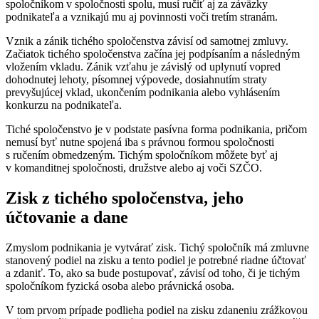
spoločníkom v spoločnosti spolu, musí ručiť aj za záväzky
podnikateľa a vznikajú mu aj povinnosti voči tretím stranám.
Vznik a zánik tichého spoločenstva závisí od samotnej zmluvy.
Začiatok tichého spoločenstva začína jej podpísaním a následným
vložením vkladu. Zánik vzťahu je závislý od uplynutí vopred
dohodnutej lehoty, písomnej výpovede, dosiahnutím straty
prevyšujúcej vklad, ukončením podnikania alebo vyhlásením
konkurzu na podnikateľa.
Tiché spoločenstvo je v podstate pasívna forma podnikania, pričom
nemusí byť nutne spojená iba s právnou formou spoločnosti
s ručením obmedzeným. Tichým spoločníkom môžete byť aj
v komanditnej spoločnosti, družstve alebo aj voči SZČO.
Zisk z tichého spoločenstva, jeho
účtovanie a dane
Zmyslom podnikania je vytvárať zisk. Tichý spoločník má zmluvne
stanovený podiel na zisku a tento podiel je potrebné riadne účtovať
a zdaniť. To, ako sa bude postupovať, závisí od toho, či je tichým
spoločníkom fyzická osoba alebo právnická osoba.
V tom prvom prípade podlieha podiel na zisku zdaneniu zrážkovou