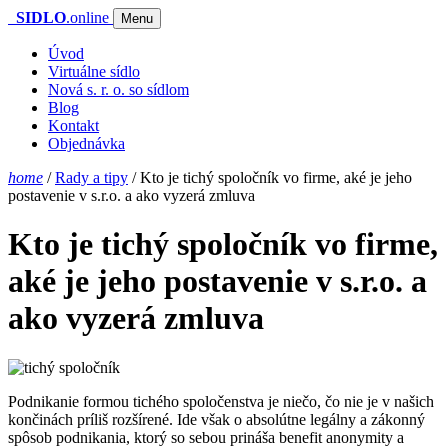
SIDLO
.online
Menu
Úvod
Virtuálne sídlo
Nová s. r. o. so sídlom
Blog
Kontakt
Objednávka
home
/
Rady a tipy
/
Kto je tichý spoločník vo firme, aké je jeho
postavenie v s.r.o. a ako vyzerá zmluva
Kto je tichý spoločník vo firme,
aké je jeho postavenie v s.r.o. a
ako vyzerá zmluva
Podnikanie formou tichého spoločenstva je niečo, čo nie je v našich
končinách príliš rozšírené. Ide však o absolútne legálny a zákonný
spôsob podnikania, ktorý so sebou prináša benefit anonymity a