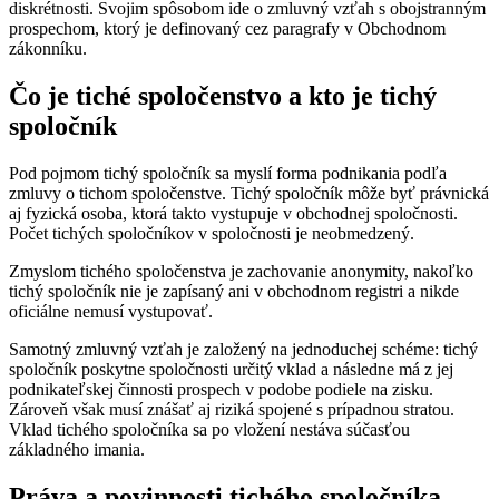
diskrétnosti. Svojim spôsobom ide o zmluvný vzťah s obojstranným
prospechom, ktorý je definovaný cez paragrafy v Obchodnom
zákonníku.
Čo je tiché spoločenstvo a kto je tichý
spoločník
Pod pojmom tichý spoločník sa myslí forma podnikania podľa
zmluvy o tichom spoločenstve. Tichý spoločník môže byť právnická
aj fyzická osoba, ktorá takto vystupuje v obchodnej spoločnosti.
Počet tichých spoločníkov v spoločnosti je neobmedzený.
Zmyslom tichého spoločenstva je zachovanie anonymity, nakoľko
tichý spoločník nie je zapísaný ani v obchodnom registri a nikde
oficiálne nemusí vystupovať.
Samotný zmluvný vzťah je založený na jednoduchej schéme: tichý
spoločník poskytne spoločnosti určitý vklad a následne má z jej
podnikateľskej činnosti prospech v podobe podiele na zisku.
Zároveň však musí znášať aj riziká spojené s prípadnou stratou.
Vklad tichého spoločníka sa po vložení nestáva súčasťou
základného imania.
Práva a povinnosti tichého spoločníka