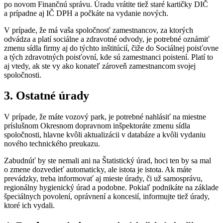
po novom Finančnú správu. Úradu vrátite tiež staré kartičky DIČ
a prípadne aj IČ DPH a počkáte na vydanie nových.
V prípade, že má vaša spoločnosť zamestnancov, za ktorých
odvádza a platí sociálne a zdravotné odvody, je potrebné oznámiť
zmenu sídla firmy aj do týchto inštitúcií, čiže do Sociálnej poisťovne
a tých zdravotných poisťovní, kde sú zamestnanci poistení. Platí to
aj vtedy, ak ste vy ako konateľ zároveň zamestnancom svojej
spoločnosti.
3. Ostatné úrady
V prípade, že máte vozový park, je potrebné nahlásiť na miestne
príslušnom Okresnom dopravnom inšpektoráte zmenu sídla
spoločnosti, hlavne kvôli aktualizácii v databáze a kvôli vydaniu
nového technického preukazu.
Zabudnúť by ste nemali ani na Štatistický úrad, hoci ten by sa mal
o zmene dozvedieť automaticky, ale istota je istota. Ak máte
prevádzky, treba informovať aj mieste úrady, či už samosprávu,
regionálny hygienický úrad a podobne. Pokiaľ podnikáte na základe
špeciálnych povolení, oprávnení a koncesií, informujte tiež úrady,
ktoré ich vydali.