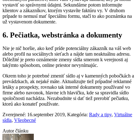
vystaviť so správnymi údajmi. Sekundárne potom informujte
klientov a zákazníkov, ktorým vystavíte faktúru vy. V druhom
prípade to nemusí mať špeciálnu formu, stačí to ako poznámka na
už vystavenom dokumente.
6. Pečiatka, webstránka a dokumenty
Nie je nič horšie, ako keď príde potenciálny zákazník na váš web
alebo profil na sociálnych sieťach a nájde tam neaktuálnu adresu.
Dôležité je preto oznámenie zmeny sídla smerom k verejnosti aj
takýmto spôsobom, online priestor nevynímajúc.
Okrem toho je potrebné zmeniť sídlo aj v kamenných pobočkách a
prevádzkach, ak nejaké máte. Aktualizujte tiež prípadné reklamné
letáky a prospekty, rovnako tak interné dokumenty používané vo
firme alebo navonok, hlavne ich hlavičku, kde sa spravidla sídlo
spoločnosti nachádza. Nezabudnite si dať tiež prerobiť pečiatku,
ktorú ako konateľ používate.
Zverejnené: 16.september 2019
, Kategória:
Rady a tipy
,
Virtuálne
sídla
,
Všeobecné
Autor článku