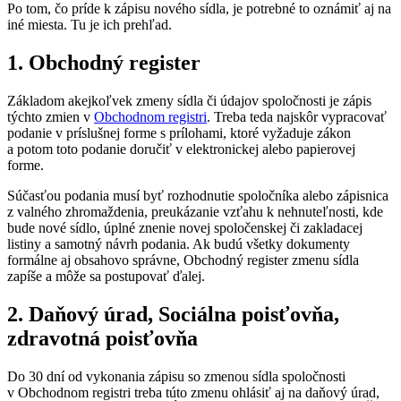
Po tom, čo príde k zápisu nového sídla, je potrebné to oznámiť aj na
iné miesta. Tu je ich prehľad.
1. Obchodný register
Základom akejkoľvek zmeny sídla či údajov spoločnosti je zápis
týchto zmien v
Obchodnom registri
. Treba teda najskôr vypracovať
podanie v príslušnej forme s prílohami, ktoré vyžaduje zákon
a potom toto podanie doručiť v elektronickej alebo papierovej
forme.
Súčasťou podania musí byť rozhodnutie spoločníka alebo zápisnica
z valného zhromaždenia, preukázanie vzťahu k nehnuteľnosti, kde
bude nové sídlo, úplné znenie novej spoločenskej či zakladacej
listiny a samotný návrh podania. Ak budú všetky dokumenty
formálne aj obsahovo správne, Obchodný register zmenu sídla
zapíše a môže sa postupovať ďalej.
2. Daňový úrad, Sociálna poisťovňa,
zdravotná poisťovňa
Do 30 dní od vykonania zápisu so zmenou sídla spoločnosti
v Obchodnom registri treba túto zmenu ohlásiť aj na daňový úrad,