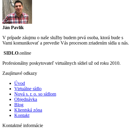
Ján Pavlík
V prípade záujmu o naše služby budem prvá osoba, ktorá bude s
Vami komunikovať a prevedie Vás procesom zriadením sídla u nás.
SIDLO
.online
Profesionálny poskytovateľ virtuálnych sídiel už od roku 2010.
Zaujímavé odkazy
Úvod
Virtuálne sídlo
Nová s. r. o. so sídlom
Objednávka
Blog
Klientská zóna
Kontakt
Kontaktné informácie