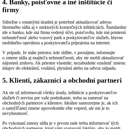
4. Banky, poisťovne a iné inštitúcie či
firmy
Súbežne s ostatnými úradmi je potrebné aktualizovať adresu
firemného sídla aj v niektorých komerčných inštitúciách. Štandardne
ide o banku, kde má firma vedený účet, poisťovňu, kde má poistenú
nehnuteľnosť alebo vozový park a poskytovateľov služieb, hlavne
mobilného operátora a poskytovateľa pripojenia na internet.
V prípade, že máte priestor, kde sídlite, v prenájme, informujte
o zmene sídla aj majiteľa nehnuteľnosti, aby ste mohli aktualizovať
nájomnú zmluvu. Ak priestor vlastníte, nezabudnite oznámiť zmenu
údajov do elektrární, vodární, plynární alebo na odvoz odpadu.
5. Klienti, zákazníci a obchodní partneri
Ak ste už informovali všetky úrady, inštitúcie a poskytovateľov
služieb či servisu pre vaše podnikanie, treba sa zamerať na
obchodných partnerov a klientov. Ideálne samozrejme je, ak ich
o zamýšľanej zmene upovedomíte ešte vopred, ale nie je to
nevyhnutnosť.
Po vykonaní zmeny sídla je v prvom rade treba informovať tých
obchodných partnerov, ktorí vám vystavujú faktúru, aby ju mohli