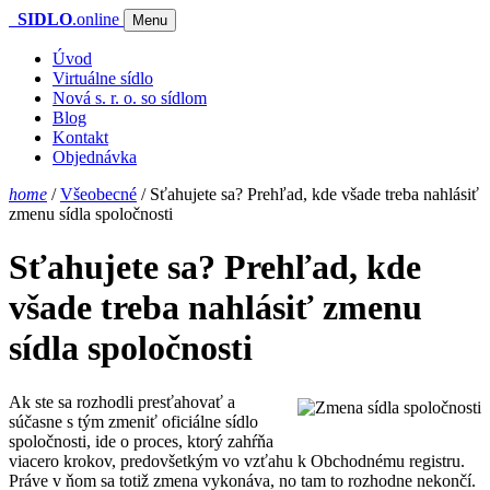
SIDLO
.online
Menu
Úvod
Virtuálne sídlo
Nová s. r. o. so sídlom
Blog
Kontakt
Objednávka
home
/
Všeobecné
/
Sťahujete sa? Prehľad, kde všade treba nahlásiť
zmenu sídla spoločnosti
Sťahujete sa? Prehľad, kde
všade treba nahlásiť zmenu
sídla spoločnosti
Ak ste sa rozhodli presťahovať a
súčasne s tým zmeniť oficiálne sídlo
spoločnosti, ide o proces, ktorý zahŕňa
viacero krokov, predovšetkým vo vzťahu k Obchodnému registru.
Práve v ňom sa totiž zmena vykonáva, no tam to rozhodne nekončí.