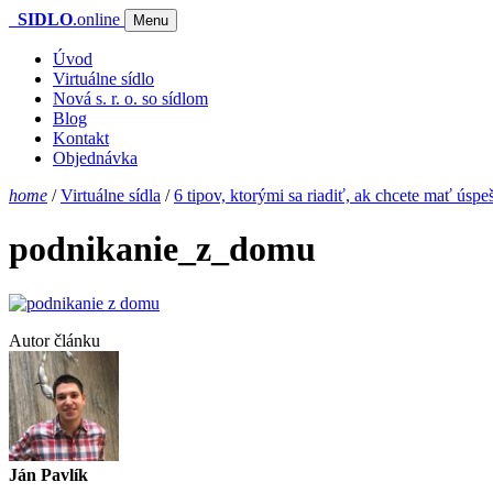
SIDLO
.online
Menu
Úvod
Virtuálne sídlo
Nová s. r. o. so sídlom
Blog
Kontakt
Objednávka
home
/
Virtuálne sídla
/
6 tipov, ktorými sa riadiť, ak chcete mať ús
podnikanie_z_domu
Autor článku
Ján Pavlík