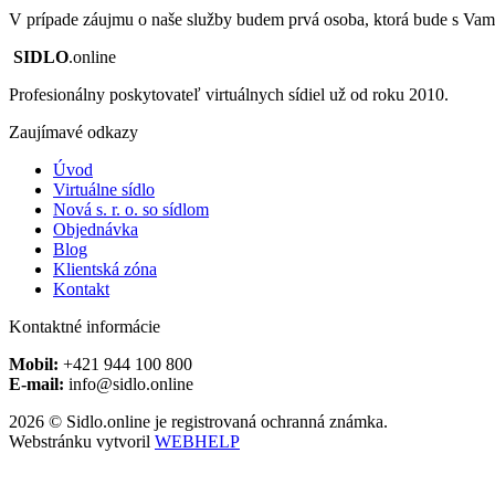
V prípade záujmu o naše služby budem prvá osoba, ktorá bude s Vam
SIDLO
.online
Profesionálny poskytovateľ virtuálnych sídiel už od roku 2010.
Zaujímavé odkazy
Úvod
Virtuálne sídlo
Nová s. r. o. so sídlom
Objednávka
Blog
Klientská zóna
Kontakt
Kontaktné informácie
Mobil:
+421 944 100 800
E-mail:
info@sidlo.online
2026 © Sidlo.online je registrovaná ochranná známka.
Webstránku vytvoril
WEBHELP