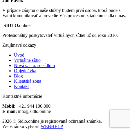
Ján Pavlík
V prípade záujmu o naše služby budem prvá osoba, ktorá bude s
Vami komunikovať a prevedie Vás procesom zriadením sídla u nás.
SIDLO
.online
Profesionálny poskytovateľ virtuálnych sídiel už od roku 2010.
Zaujímavé odkazy
Úvod
Virtuálne sídlo
Nová s. r. o. so sídlom
Objednávka
Blog
Klientská zóna
Kontakt
Kontaktné informácie
Mobil:
+421 944 100 800
E-mail:
info@sidlo.online
2026 © Sidlo.online je registrovaná ochranná známka.
Webstránku vytvoril
WEBHELP