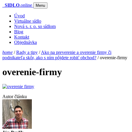
SIDLO
.online
Menu
Úvod
Virtuálne sídlo
Nová s. r. o. so sídlom
Blog
Kontakt
Objednávka
home
/
Rady a tipy
/
Ako na preverenie a overenie firmy či
podnikateľa skôr, ako s ním pôjdete robiť obchod?
/
overenie-firmy
overenie-firmy
Autor článku