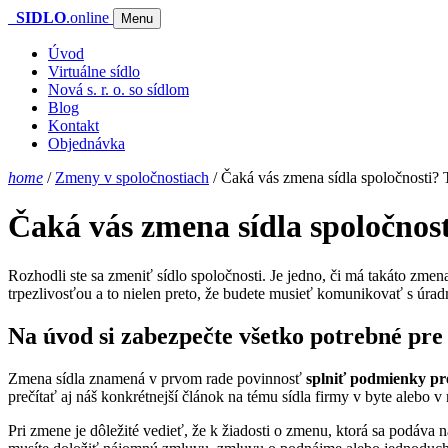
SIDLO
.online
Menu
Úvod
Virtuálne sídlo
Nová s. r. o. so sídlom
Blog
Kontakt
Objednávka
home
/
Zmeny v spoločnostiach
/
Čaká vás zmena sídla spoločnosti? 
Čaká vás zmena sídla spoločnost
Rozhodli ste sa zmeniť sídlo spoločnosti. Je jedno, či má takáto zme
trpezlivosťou a to nielen preto, že budete musieť komunikovať s úradmi
Na úvod si zabezpečte všetko potrebné pre 
Zmena sídla znamená v prvom rade povinnosť
splniť podmienky pre
prečítať aj náš konkrétnejší článok na tému sídla firmy v byte alebo
Pri zmene je dôležité vedieť, že k žiadosti o zmenu, ktorá sa podáva 