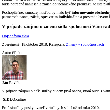
bude potrebné nahlásenie zmien do technického preukazu, to isté platí
Pochopiteľne, samozrejmosťou by malo byť
informovanie obchodn
partneroch naozaj záleží,
spravte to individuálne
a prostredníctvom l
V prípade záujmu o zmenu sídla spoločnosti Vám radi
Objednávka sídla
Zverejnené: 18.október 2018
, Kategória:
Zmeny v spoločnostiach
Autor článku
Ján Pavlík
V prípade záujmu o naše služby budem prvá osoba, ktorá bude s Vam
SIDLO
.online
Profesionálny poskytovateľ virtuálnych sídiel už od roku 2010.