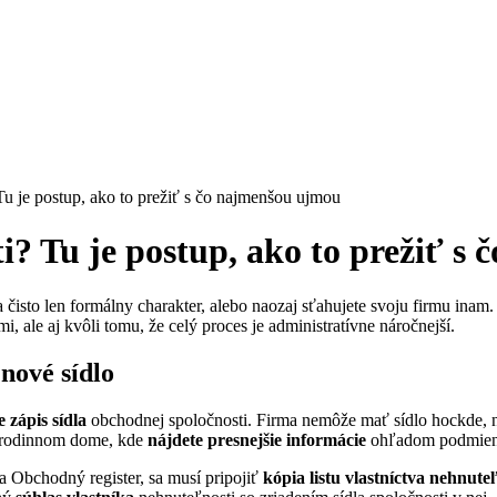
Tu je postup, ako to prežiť s čo najmenšou ujmou
i? Tu je postup, ako to prežiť s
na čisto len formálny charakter, alebo naozaj sťahujete svoju firmu in
, ale aj kvôli tomu, že celý proces je administratívne náročnejší.
nové sídlo
 zápis sídla
obchodnej spoločnosti. Firma nemôže mať sídlo hockde, 
 v rodinnom dome, kde
nájdete presnejšie informácie
ohľadom podmieno
na Obchodný register, sa musí pripojiť
kópia listu vlastníctva nehnute