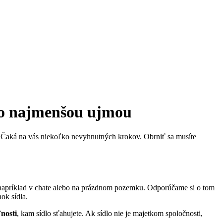
 čo najmenšou ujmou
am. Čaká na vás niekoľko nevyhnutných krokov. Obrniť sa musíte
napríklad v chate alebo na prázdnom pozemku. Odporúčame si o tom
k sídla.
ľnosti
, kam sídlo sťahujete. Ak sídlo nie je majetkom spoločnosti,