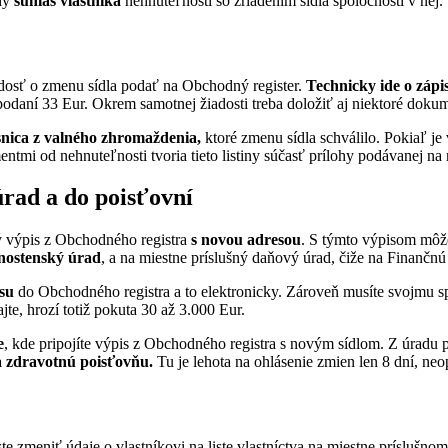
chý
súhlas vlastníka
nehnuteľnosti so zriadením sídla spoločnosti v nej.
adosť o zmenu sídla podať na Obchodný register.
Technicky ide o záp
 podaní 33 Eur. Okrem samotnej žiadosti treba doložiť aj niektoré doku
snica z valného zhromaždenia,
ktoré zmenu sídla schválilo. Pokiaľ je 
ntmi od nehnuteľnosti tvoria tieto listiny súčasť prílohy podávanej na r
rad a do poisťovní
ý výpis z Obchodného registra
s novou adresou
. S týmto výpisom môže
nostenský úrad
, a na miestne príslušný daňový úrad, čiže na Finančnú
isu
do Obchodného registra a to elektronicky. Zároveň musíte svojmu sp
te, hrozí totiž pokuta 30 až 3.000 Eur.
e
, kde pripojíte výpis z Obchodného registra s novým sídlom. Z úradu 
a zdravotnú poisťovňu.
Tu je lehota na ohlásenie zmien len 8 dní, neop
ste zmeniť údaje o vlastníkovi na liste vlastníctva na miestne príslušn