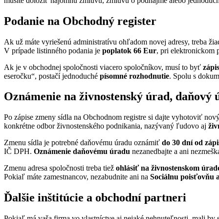
musíte doložiť nájomnú zmluvu, zmluvu o podnájme alebo jednodu
Podanie na Obchodný register
Ak už máte vyriešenú administratívu ohľadom novej adresy, treba ži
V prípade listinného podania je
poplatok 66 Eur
, pri elektronickom
Ak je v obchodnej spoločnosti viacero spoločníkov, musí to byť
zápi
eseročku“, postačí jednoduché
písomné rozhodnutie
. Spolu s dokume
Oznámenie na živnostenský úrad, daňový ú
Po zápise zmeny sídla na Obchodnom registre si dajte vyhotoviť nov
konkrétne odbor živnostenského podnikania, nazývaný ľudovo aj
živ
Zmenu sídla je potrebné daňovému úradu oznámiť
do 30 dní od záp
IČ DPH.
Oznámenie daňovému úradu
nezanedbajte a ani nezmeškaj
Zmenu adresa spoločnosti treba tiež
ohlásiť na živnostenskom úrad
Pokiaľ máte zamestnancov, nezabudnite ani na
Sociálnu poisťovňu 
Ďalšie inštitúcie a obchodní partneri
Pokiaľ má vaša firma vo vlastníctve aj nejaké nehnuteľnosti, mali by 