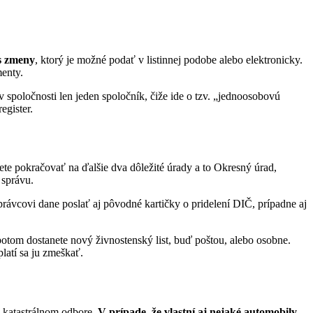
is zmeny
, ktorý je možné podať v listinnej podobe alebo elektronicky.
menty.
v spoločnosti len jeden spoločník, čiže ide o tzv. „jednoosobovú
egister.
te pokračovať na ďalšie dva dôležité úrady a to Okresný úrad,
 správu.
rávcovi dane poslať aj pôvodné kartičky o pridelení DIČ, prípadne aj
potom dostanete nový živnostenský list, buď poštou, alebo osobne.
latí sa ju zmeškať.
om katastrálnom odbore.
V prípade, že vlastní aj nejaké automobily,