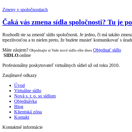
Zmeny v spoločnostiach
Čaká vás zmena sídla spoločnosti? Tu je p
Rozhodli ste sa zmeniť sídlo spoločnosti. Je jedno, či má takáto zme
trpezlivosťou a to nielen preto, že budete musieť komunikovať s úradmi
Máte záujem?
Objednať sídlo
Objednajte si Vaše nové sídlo ešte dnes
SIDLO
.online
Profesionálny poskytovateľ virtuálnych sídiel už od roku 2010.
Zaujímavé odkazy
Úvod
Virtuálne sídlo
Nová s. r. o. so sídlom
Objednávka
Blog
Klientská zóna
Kontakt
Kontaktné informácie