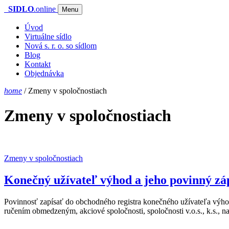
SIDLO
.online
Menu
Úvod
Virtuálne sídlo
Nová s. r. o. so sídlom
Blog
Kontakt
Objednávka
home
/
Zmeny v spoločnostiach
Zmeny v spoločnostiach
Zmeny v spoločnostiach
Konečný užívateľ výhod a jeho povinný zá
Povinnosť zapísať do obchodného registra konečného užívateľa výhod 
ručením obmedzeným, akciové spoločnosti, spoločnosti v.o.s., k.s., n