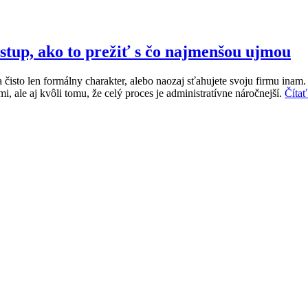
ostup, ako to prežiť s čo najmenšou ujmou
na čisto len formálny charakter, alebo naozaj sťahujete svoju firmu in
, ale aj kvôli tomu, že celý proces je administratívne náročnejší.
Čítať