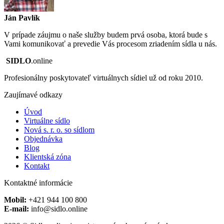
Ján Pavlík
V prípade záujmu o naše služby budem prvá osoba, ktorá bude s
Vami komunikovať a prevedie Vás procesom zriadením sídla u nás.
SIDLO
.online
Profesionálny poskytovateľ virtuálnych sídiel už od roku 2010.
Zaujímavé odkazy
Úvod
Virtuálne sídlo
Nová s. r. o. so sídlom
Objednávka
Blog
Klientská zóna
Kontakt
Kontaktné informácie
Mobil:
+421 944 100 800
E-mail:
info@sidlo.online