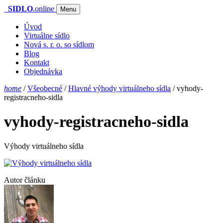
SIDLO
.online
Menu
Úvod
Virtuálne sídlo
Nová s. r. o. so sídlom
Blog
Kontakt
Objednávka
home
/
Všeobecné
/
Hlavné výhody virtuálneho sídla
/
vyhody-
registracneho-sidla
vyhody-registracneho-sidla
Výhody virtuálneho sídla
Autor článku