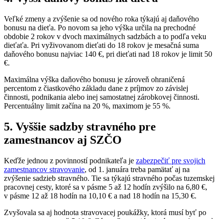
Veľké zmeny a zvýšenie sa od nového roka týkajú aj daňového
bonusu na dieťa. Po novom sa jeho výška určila na prechodné
obdobie 2 rokov v dvoch maximálnych sadzbách a to podľa veku
dieťaťa. Pri vyživovanom dieťati do 18 rokov je mesačná suma
daňového bonusu najviac 140 €, pri dieťati nad 18 rokov je limit 50
€.
Maximálna výška daňového bonusu je zároveň ohraničená
percentom z čiastkového základu dane z príjmov zo závislej
činnosti, podnikania alebo inej samostatnej zárobkovej činnosti.
Percentuálny limit začína na 20 %, maximom je 55 %.
5. Vyššie sadzby stravného pre
zamestnancov aj SZČO
Keďže jednou z povinností podnikateľa je
zabezpečiť pre svojich
zamestnancov stravovanie
, od 1. januára treba pamätať aj na
zvýšenie sadzieb stravného. Tie sa týkajú stravného počas tuzemskej
pracovnej cesty, ktoré sa v pásme 5 až 12 hodín zvýšilo na 6,80 €,
v pásme 12 až 18 hodín na 10,10 € a nad 18 hodín na 15,30 €.
Zvyšovala sa aj hodnota stravovacej poukážky, ktorá musí byť po