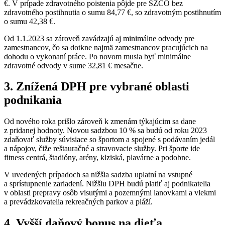
€. V prípade zdravotného poistenia pôjde pre SZČO bez
zdravotného postihnutia o sumu 84,77 €, so zdravotným postihnutím
o sumu 42,38 €.
Od 1.1.2023 sa zároveň zavádzajú aj minimálne odvody pre
zamestnancov, čo sa dotkne najmä zamestnancov pracujúcich na
dohodu o vykonaní práce. Po novom musia byť minimálne
zdravotné odvody v sume 32,81 € mesačne.
3. Znížená DPH pre vybrané oblasti
podnikania
Od nového roka prišlo zároveň k zmenám týkajúcim sa dane
z pridanej hodnoty. Novou sadzbou 10 % sa budú od roku 2023
zdaňovať služby súvisiace so športom a spojené s podávaním jedál
a nápojov, čiže reštauračné a stravovacie služby. Pri športe ide
fitness centrá, štadióny, arény, klziská, plavárne a podobne.
V uvedených prípadoch sa nižšia sadzba uplatní na vstupné
a sprístupnenie zariadení. Nižšiu DPH budú platiť aj podnikatelia
v oblasti prepravy osôb visutými a pozemnými lanovkami a vlekmi
a prevádzkovatelia rekreačných parkov a pláží.
4. Vyšší daňový bonus na dieťa