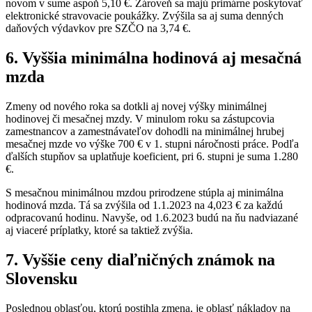
novom v sume aspoň 5,10 €. Zároveň sa majú primárne poskytovať
elektronické stravovacie poukážky. Zvýšila sa aj suma denných
daňových výdavkov pre SZČO na 3,74 €.
6. Vyššia minimálna hodinová aj mesačná
mzda
Zmeny od nového roka sa dotkli aj novej výšky minimálnej
hodinovej či mesačnej mzdy. V minulom roku sa zástupcovia
zamestnancov a zamestnávateľov dohodli na minimálnej hrubej
mesačnej mzde vo výške 700 € v 1. stupni náročnosti práce. Podľa
ďalších stupňov sa uplatňuje koeficient, pri 6. stupni je suma 1.280
€.
S mesačnou minimálnou mzdou prirodzene stúpla aj minimálna
hodinová mzda. Tá sa zvýšila od 1.1.2023 na 4,023 € za každú
odpracovanú hodinu. Navyše, od 1.6.2023 budú na ňu nadviazané
aj viaceré príplatky, ktoré sa taktiež zvýšia.
7. Vyššie ceny diaľničných známok na
Slovensku
Poslednou oblasťou, ktorú postihla zmena, je oblasť nákladov na