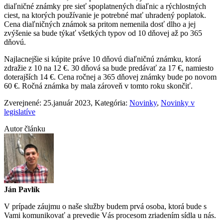
diaľničné známky pre sieť spoplatnených diaľnic a rýchlostných
ciest, na ktorých používanie je potrebné mať uhradený poplatok.
Cena diaľničných známok sa pritom nemenila dosť dlho a jej
zvýšenie sa bude týkať všetkých typov od 10 dňovej až po 365
dňovú.
Najlacnejšie si kúpite práve 10 dňovú diaľničnú známku, ktorá
zdražie z 10 na 12 €. 30 dňová sa bude predávať za 17 €, namiesto
doterajších 14 €. Cena ročnej a 365 dňovej známky bude po novom
60 €. Ročná známka by mala zároveň v tomto roku skončiť.
Zverejnené: 25.január 2023
, Kategória:
Novinky
,
Novinky v
legislatíve
Autor článku
Ján Pavlík
V prípade záujmu o naše služby budem prvá osoba, ktorá bude s
Vami komunikovať a prevedie Vás procesom zriadením sídla u nás.