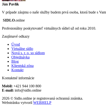
Ján Pavlík
V prípade záujmu o naše služby budem prvá osoba, ktorá bude s Vam
SIDLO
.online
Profesionálny poskytovateľ virtuálnych sídiel už od roku 2010.
Zaujímavé odkazy
Úvod
Virtuálne sídlo
Nová s. r. o. so sídlom
Objednávka
Blog
Klientská zóna
Kontakt
Kontaktné informácie
Mobil:
+421 944 100 800
E-mail:
info@sidlo.online
2026 © Sidlo.online je registrovaná ochranná známka.
Webstránku vytvoril
WEBHELP