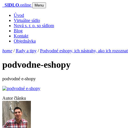
SIDLO
.online
Menu
Úvod
Virtuálne sídlo
Nová s. r. o. so sídlom
Blog
Kontakt
Objednávka
home
/
Rady a tipy
/
Podvodné eshopy, ich nástrahy, ako ich rozoznať 
podvodne-eshopy
podvodné e-shopy
Autor článku