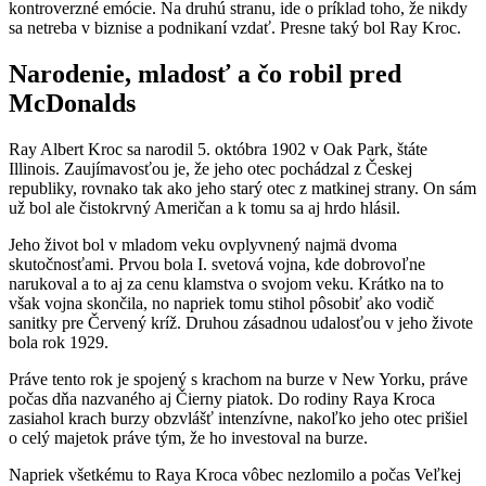
kontroverzné emócie. Na druhú stranu, ide o príklad toho, že nikdy
sa netreba v biznise a podnikaní vzdať. Presne taký bol Ray Kroc.
Narodenie, mladosť a čo robil pred
McDonalds
Ray Albert Kroc sa narodil 5. októbra 1902 v Oak Park, štáte
Illinois. Zaujímavosťou je, že jeho otec pochádzal z Českej
republiky, rovnako tak ako jeho starý otec z matkinej strany. On sám
už bol ale čistokrvný Američan a k tomu sa aj hrdo hlásil.
Jeho život bol v mladom veku ovplyvnený najmä dvoma
skutočnosťami. Prvou bola I. svetová vojna, kde dobrovoľne
narukoval a to aj za cenu klamstva o svojom veku. Krátko na to
však vojna skončila, no napriek tomu stihol pôsobiť ako vodič
sanitky pre Červený kríž. Druhou zásadnou udalosťou v jeho živote
bola rok 1929.
Práve tento rok je spojený s krachom na burze v New Yorku, práve
počas dňa nazvaného aj Čierny piatok. Do rodiny Raya Kroca
zasiahol krach burzy obzvlášť intenzívne, nakoľko jeho otec prišiel
o celý majetok práve tým, že ho investoval na burze.
Napriek všetkému to Raya Kroca vôbec nezlomilo a počas Veľkej