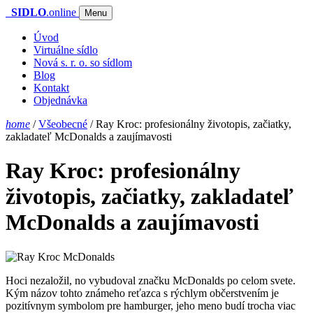
SIDLO
.online
Menu
Úvod
Virtuálne sídlo
Nová s. r. o. so sídlom
Blog
Kontakt
Objednávka
home
/
Všeobecné
/
Ray Kroc: profesionálny životopis, začiatky,
zakladateľ McDonalds a zaujímavosti
Ray Kroc: profesionálny
životopis, začiatky, zakladateľ
McDonalds a zaujímavosti
Hoci nezaložil, no vybudoval značku McDonalds po celom svete.
Kým názov tohto známeho reťazca s rýchlym občerstvením je
pozitívnym symbolom pre hamburger, jeho meno budí trocha viac