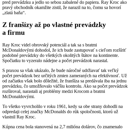
pred prevádzku a jedlo so sebou zabalené do papiera. Ray Kroc ako
pravý obchodník okamžite zistil, že narazil na to, čomu sa hovorí
„zlatá baňa“.
Z franšízy až po vlastné prevádzky
a firmu
Ray Kroc videl obrovský potenciál a tak sa s bratmi
McDonaldovými dohodol, že ich bude zastupovať s cieľom rozšíriť
podobné prevádzky do všetkých okolitých štátov na kontinente.
Spočiatku to vyzeralo nádejne a počet prevádzok narastal.
S praxou sa však ukázalo, že bude náročné udržiavať tak veľký
počet prevádzok bez určitých zmien zameraných na efektívnosť. Už
od začiatku však bolo dôležité, že franšíza sa predávala iba na jednu
prevádzku, čo umožňovalo väčšiu kontrolu. Ako sa počet prevádzok
rozširoval, narastali aj problémy medzi Krocom a bratmi
McDonaldovými.
To všetko vyvrcholilo v roku 1961, kedy sa obe strany dohodli na
odpredaji celej značky McDonalds do rúk spoločnosti, ktorú už
vlastnil Ray Kroc.
Kúpna cena bola stanovená na 2,7 milióna dolárov, čo znamenalo