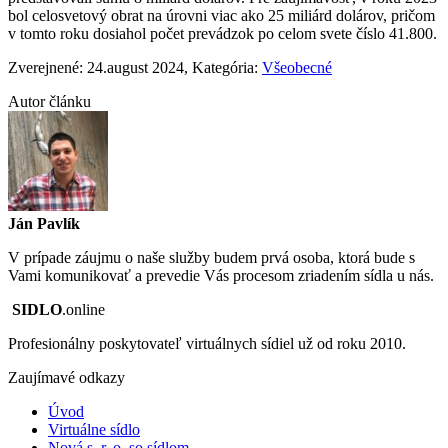
bol celosvetový obrat na úrovni viac ako 25 miliárd dolárov, pričom
v tomto roku dosiahol počet prevádzok po celom svete číslo 41.800.
Zverejnené: 24.august 2024
, Kategória:
Všeobecné
Autor článku
Ján Pavlík
V prípade záujmu o naše služby budem prvá osoba, ktorá bude s
Vami komunikovať a prevedie Vás procesom zriadením sídla u nás.
SIDLO
.online
Profesionálny poskytovateľ virtuálnych sídiel už od roku 2010.
Zaujímavé odkazy
Úvod
Virtuálne sídlo
Nová s. r. o. so sídlom