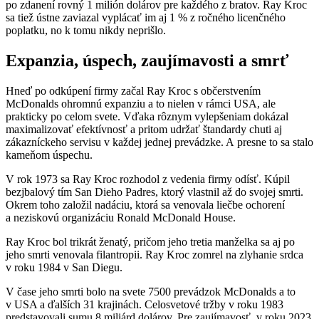
po zdanení rovný 1 milión dolárov pre každého z bratov. Ray Kroc
sa tiež ústne zaviazal vyplácať im aj 1 % z ročného licenčného
poplatku, no k tomu nikdy neprišlo.
Expanzia, úspech, zaujímavosti a smrť
Hneď po odkúpení firmy začal Ray Kroc s občerstvením
McDonalds ohromnú expanziu a to nielen v rámci USA, ale
prakticky po celom svete. Vďaka rôznym vylepšeniam dokázal
maximalizovať efektívnosť a pritom udržať štandardy chuti aj
zákazníckeho servisu v každej jednej prevádzke. A presne to sa stalo
kameňom úspechu.
V rok 1973 sa Ray Kroc rozhodol z vedenia firmy odísť. Kúpil
bezjbalový tím San Dieho Padres, ktorý vlastnil až do svojej smrti.
Okrem toho založil nadáciu, ktorá sa venovala liečbe ochorení
a neziskovú organizáciu Ronald McDonald House.
Ray Kroc bol trikrát ženatý, pričom jeho tretia manželka sa aj po
jeho smrti venovala filantropii. Ray Kroc zomrel na zlyhanie srdca
v roku 1984 v San Diegu.
V čase jeho smrti bolo na svete 7500 prevádzok McDonalds a to
v USA a ďalších 31 krajinách. Celosvetové tržby v roku 1983
predstavovali sumu 8 miliárd dolárov. Pre zaujímavosť, v roku 2023