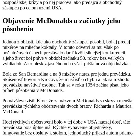
hospodárskej krízy a po nej pracoval ako predajca a obchodný
zástupca po celom území USA.
Objavenie McDonalds a začiatky jeho
pôsobenia
Jednou z oblastí, kde ako obchodný zástupca pôsobil, bol aj predaj
mixérov na mliečne koktaily. V tomto odvetví sa mu však po
počiatočných úspech prestávalo dariť kvôli silnejšej konkurencii
a jeho život bol práve v období začiatku 50. rokov bez veľkých
vyhliadok. Ako blesk z jasného neba však prišla nová objednávka.
Bola zo San Bernardina a na 8 mixérov naraz pre jednu prevádzku.
Skúsenosť hovorila Krocovi, že musí ísť o chybu a tak sa rozhodol
prevádzku navštíviť osobne. Tak sa v roku 1954 začína písať jeho
príbeh pôsobenia v McDonalds.
Po návšteve zistil Kroc, že za názvom McDonalds sa skrýva menšia
prevádzka rýchleho občerstvenia dvoch bratov, Richarda a Maurica
McDonald.
Hoci rýchlych občerstvení bolo v tej dobe v USA naozaj dosť, táto
prevádzka bola úplne iná. Rýchle vybavenie objednávky,
fungovanie bez obsluhy k stolom, jednoduchý príjazd autom priamo