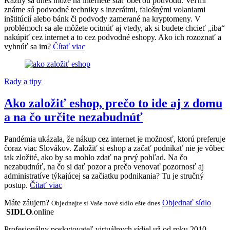
Každý sa dnes môže na internete stať obeťou podvodu. Veľmi
známe sú podvodné techniky s inzerátmi, falošnými volaniami
inštitúcií alebo bánk či podvody zamerané na kryptomeny. V
problémoch sa ale môžete ocitnúť aj vtedy, ak si budete chcieť „iba“
nakúpiť cez internet a to cez podvodné eshopy. Ako ich rozoznať a
vyhnúť sa im?
Čítať viac
Rady a tipy
Ako založiť eshop, prečo to ide aj z domu
a na čo určite nezabudnúť
Pandémia ukázala, že nákup cez internet je možnosť, ktorú preferuje
čoraz viac Slovákov. Založiť si eshop a začať podnikať nie je vôbec
tak zložité, ako by sa mohlo zdať na prvý pohľad. Na čo
nezabudnúť, na čo si dať pozor a prečo venovať pozornosť aj
administratíve týkajúcej sa začiatku podnikania? Tu je stručný
postup.
Čítať viac
Máte záujem?
Objednať sídlo
Objednajte si Vaše nové sídlo ešte dnes
SIDLO
.online
Profesionálny poskytovateľ virtuálnych sídiel už od roku 2010.