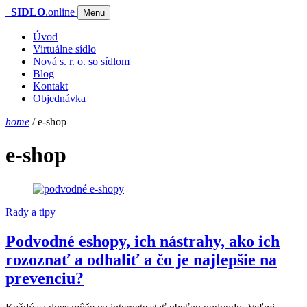
SIDLO
.online
Menu
Úvod
Virtuálne sídlo
Nová s. r. o. so sídlom
Blog
Kontakt
Objednávka
home
/
e-shop
e-shop
Rady a tipy
Podvodné eshopy, ich nástrahy, ako ich
rozoznať a odhaliť a čo je najlepšie na
prevenciu?