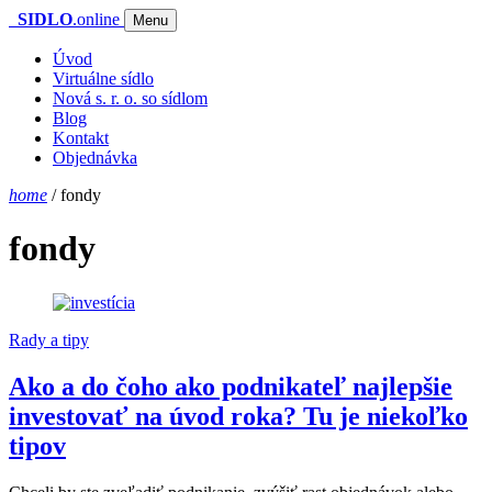
SIDLO
.online
Menu
Úvod
Virtuálne sídlo
Nová s. r. o. so sídlom
Blog
Kontakt
Objednávka
home
/
fondy
fondy
Rady a tipy
Ako a do čoho ako podnikateľ najlepšie
investovať na úvod roka? Tu je niekoľko
tipov