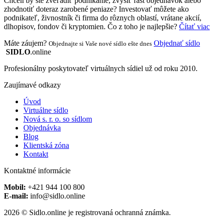
Chceli by ste zveľadiť podnikanie, zvýšiť rast objednávok alebo
zhodnotiť doteraz zarobené peniaze? Investovať môžete ako
podnikateľ, živnostník či firma do rôznych oblastí, vrátane akcií,
dlhopisov, fondov či kryptomien. Čo z toho je najlepšie?
Čítať viac
Máte záujem?
Objednať sídlo
Objednajte si Vaše nové sídlo ešte dnes
SIDLO
.online
Profesionálny poskytovateľ virtuálnych sídiel už od roku 2010.
Zaujímavé odkazy
Úvod
Virtuálne sídlo
Nová s. r. o. so sídlom
Objednávka
Blog
Klientská zóna
Kontakt
Kontaktné informácie
Mobil:
+421 944 100 800
E-mail:
info@sidlo.online
2026 © Sidlo.online je registrovaná ochranná známka.