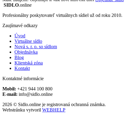
SIDLO
.online
Profesionálny poskytovateľ virtuálnych sídiel už od roku 2010.
Zaujímavé odkazy
Úvod
Virtuálne sídlo
Nová s. r. o. so sídlom
Objednávka
Blog
Klientská zóna
Kontakt
Kontaktné informácie
Mobil:
+421 944 100 800
E-mail:
info@sidlo.online
2026 © Sidlo.online je registrovaná ochranná známka.
Webstránku vytvoril
WEBHELP