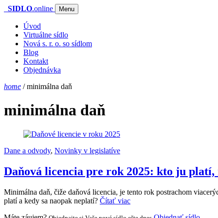
SIDLO
.online
Menu
Úvod
Virtuálne sídlo
Nová s. r. o. so sídlom
Blog
Kontakt
Objednávka
home
/
minimálna daň
minimálna daň
Dane a odvody
,
Novinky v legislatíve
Daňová licencia pre rok 2025: kto ju platí
Minimálna daň, čiže daňová licencia, je tento rok postrachom viacerý
platí a kedy sa naopak neplatí?
Čítať viac
Máte záujem?
Objednať sídlo
Objednajte si Vaše nové sídlo ešte dnes