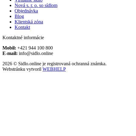
Nová s. r. o. so sídlom
Objednávka
Blog
Klientská zóna
Kontakt
Kontaktné informácie
Mobil:
+421 944 100 800
E-mail:
info@sidlo.online
2026 © Sidlo.online je registrovaná ochranná známka.
Webstránku vytvoril
WEBHELP