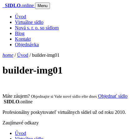
SIDLO
.online
Menu
Úvod
Virtuálne sídlo
Nová s. r. o. so sídlom
Blog
Kontakt
Objednávka
home
/
Úvod
/
builder-img01
builder-img01
Máte záujem?
Objednať sídlo
Objednajte si Vaše nové sídlo ešte dnes
SIDLO
.online
Profesionálny poskytovateľ virtuálnych sídiel už od roku 2010.
Zaujímavé odkazy
Úvod
Virtuálne sídlo