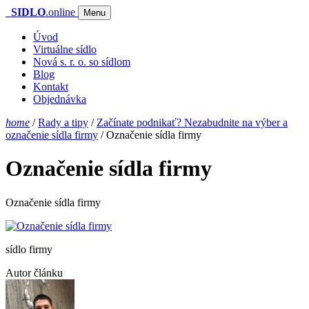
SIDLO
.online
Menu
Úvod
Virtuálne sídlo
Nová s. r. o. so sídlom
Blog
Kontakt
Objednávka
home
/
Rady a tipy
/
Začínate podnikať? Nezabudnite na výber a
označenie sídla firmy
/
Označenie sídla firmy
Označenie sídla firmy
Označenie sídla firmy
sídlo firmy
Autor článku