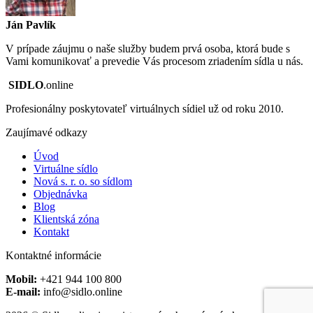
Ján Pavlík
V prípade záujmu o naše služby budem prvá osoba, ktorá bude s
Vami komunikovať a prevedie Vás procesom zriadením sídla u nás.
SIDLO
.online
Profesionálny poskytovateľ virtuálnych sídiel už od roku 2010.
Zaujímavé odkazy
Úvod
Virtuálne sídlo
Nová s. r. o. so sídlom
Objednávka
Blog
Klientská zóna
Kontakt
Kontaktné informácie
Mobil:
+421 944 100 800
E-mail:
info@sidlo.online