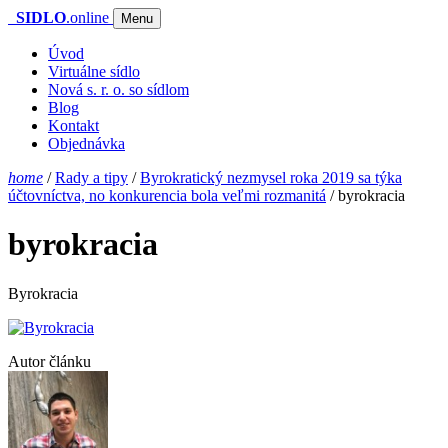
SIDLO
.online
Menu
Úvod
Virtuálne sídlo
Nová s. r. o. so sídlom
Blog
Kontakt
Objednávka
home
/
Rady a tipy
/
Byrokratický nezmysel roka 2019 sa týka
účtovníctva, no konkurencia bola veľmi rozmanitá
/
byrokracia
byrokracia
Byrokracia
Autor článku