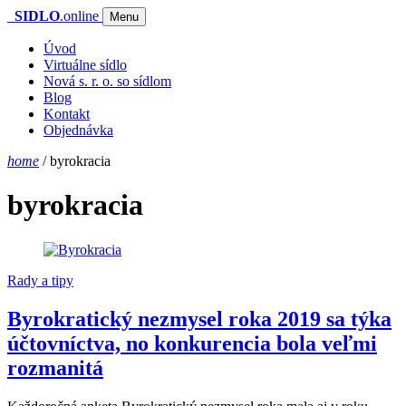
SIDLO
.online
Menu
Úvod
Virtuálne sídlo
Nová s. r. o. so sídlom
Blog
Kontakt
Objednávka
home
/
byrokracia
byrokracia
Rady a tipy
Byrokratický nezmysel roka 2019 sa týka
účtovníctva, no konkurencia bola veľmi
rozmanitá