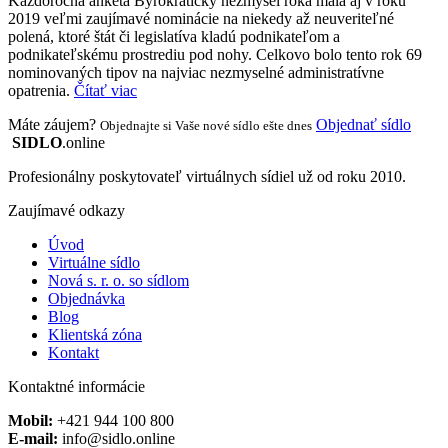
Každoročná anketa Byrokratický nezmysel roka mala aj v roku
2019 veľmi zaujímavé nominácie na niekedy až neuveriteľné
polená, ktoré štát či legislatíva kladú podnikateľom a
podnikateľskému prostrediu pod nohy. Celkovo bolo tento rok 69
nominovaných tipov na najviac nezmyselné administratívne
opatrenia.
Čítať viac
Máte záujem?
Objednať sídlo
Objednajte si Vaše nové sídlo ešte dnes
SIDLO
.online
Profesionálny poskytovateľ virtuálnych sídiel už od roku 2010.
Zaujímavé odkazy
Úvod
Virtuálne sídlo
Nová s. r. o. so sídlom
Objednávka
Blog
Klientská zóna
Kontakt
Kontaktné informácie
Mobil:
+421 944 100 800
E-mail:
info@sidlo.online