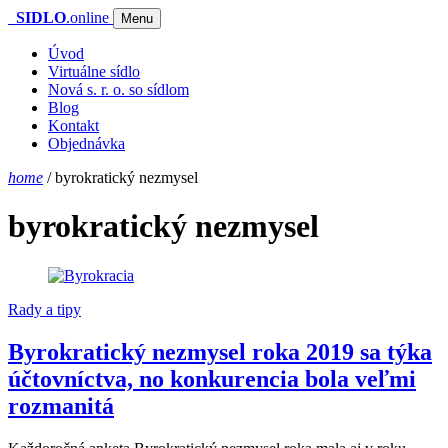
SIDLO
.online
Menu
Úvod
Virtuálne sídlo
Nová s. r. o. so sídlom
Blog
Kontakt
Objednávka
home
/
byrokratický nezmysel
byrokratický nezmysel
Rady a tipy
Byrokratický nezmysel roka 2019 sa týka
účtovníctva, no konkurencia bola veľmi
rozmanitá