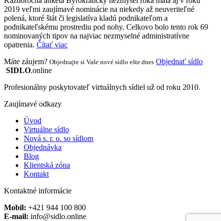
Každoročná anketa Byrokratický nezmysel roka mala aj v roku
2019 veľmi zaujímavé nominácie na niekedy až neuveriteľné
polená, ktoré štát či legislatíva kladú podnikateľom a
podnikateľskému prostrediu pod nohy. Celkovo bolo tento rok 69
nominovaných tipov na najviac nezmyselné administratívne
opatrenia.
Čítať viac
Máte záujem?
Objednať sídlo
Objednajte si Vaše nové sídlo ešte dnes
SIDLO
.online
Profesionálny poskytovateľ virtuálnych sídiel už od roku 2010.
Zaujímavé odkazy
Úvod
Virtuálne sídlo
Nová s. r. o. so sídlom
Objednávka
Blog
Klientská zóna
Kontakt
Kontaktné informácie
Mobil:
+421 944 100 800
E-mail:
info@sidlo.online