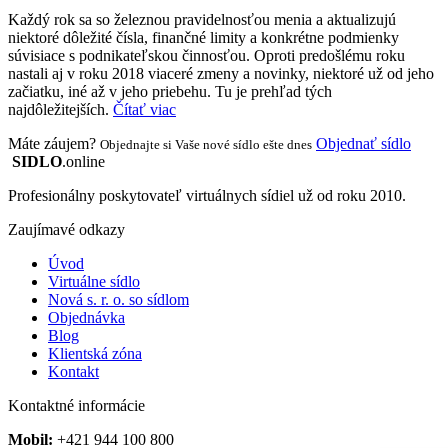
Každý rok sa so železnou pravidelnosťou menia a aktualizujú
niektoré dôležité čísla, finančné limity a konkrétne podmienky
súvisiace s podnikateľskou činnosťou. Oproti predošlému roku
nastali aj v roku 2018 viaceré zmeny a novinky, niektoré už od jeho
začiatku, iné až v jeho priebehu. Tu je prehľad tých
najdôležitejších.
Čítať viac
Máte záujem?
Objednať sídlo
Objednajte si Vaše nové sídlo ešte dnes
SIDLO
.online
Profesionálny poskytovateľ virtuálnych sídiel už od roku 2010.
Zaujímavé odkazy
Úvod
Virtuálne sídlo
Nová s. r. o. so sídlom
Objednávka
Blog
Klientská zóna
Kontakt
Kontaktné informácie
Mobil:
+421 944 100 800