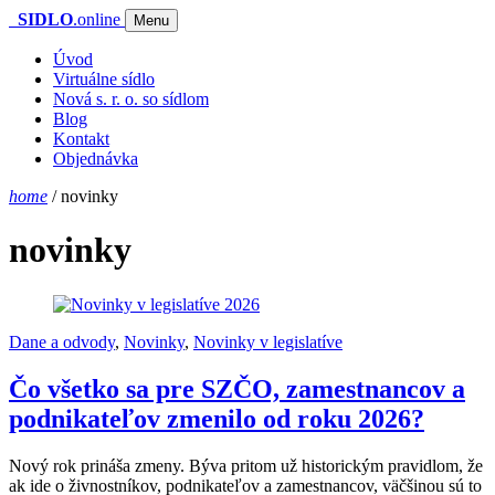
SIDLO
.online
Menu
Úvod
Virtuálne sídlo
Nová s. r. o. so sídlom
Blog
Kontakt
Objednávka
home
/
novinky
novinky
Dane a odvody
,
Novinky
,
Novinky v legislatíve
Čo všetko sa pre SZČO, zamestnancov a
podnikateľov zmenilo od roku 2026?
Nový rok prináša zmeny. Býva pritom už historickým pravidlom, že
ak ide o živnostníkov, podnikateľov a zamestnancov, väčšinou sú to