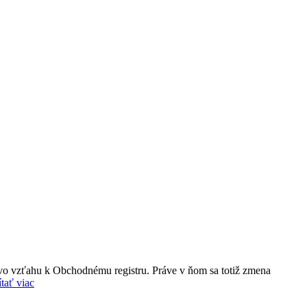
m vo vzťahu k Obchodnému registru. Práve v ňom sa totiž zmena
tať viac