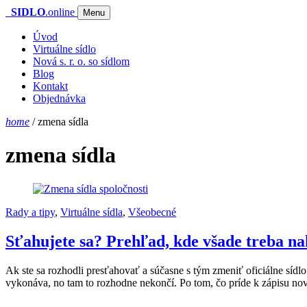
SIDLO
.online
Menu
Úvod
Virtuálne sídlo
Nová s. r. o. so sídlom
Blog
Kontakt
Objednávka
home
/
zmena sídla
zmena sídla
Rady a tipy
,
Virtuálne sídla
,
Všeobecné
Sťahujete sa? Prehľad, kde všade treba na
Ak ste sa rozhodli presťahovať a súčasne s tým zmeniť oficiálne síd
vykonáva, no tam to rozhodne nekončí. Po tom, čo príde k zápisu nové