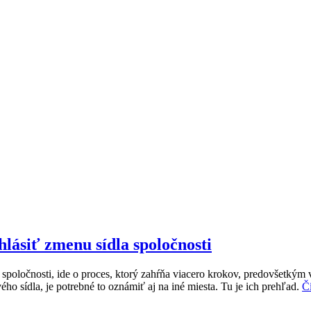
hlásiť zmenu sídla spoločnosti
lo spoločnosti, ide o proces, ktorý zahŕňa viacero krokov, predovšetký
ho sídla, je potrebné to oznámiť aj na iné miesta. Tu je ich prehľad.
Čí