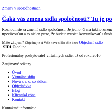
Zmeny v spoločnostiach
Čaká vás zmena sídla spoločnosti? Tu je p
Rozhodli ste sa zmeniť sídlo spoločnosti. Je jedno, či má takáto zme
trpezlivosťou a to nielen preto, že budete musieť komunikovať s úradmi
Máte záujem?
Objednať sídlo
Objednajte si Vaše nové sídlo ešte dnes
SIDLO
.online
Profesionálny poskytovateľ virtuálnych sídiel už od roku 2010.
Zaujímavé odkazy
Úvod
Virtuálne sídlo
Nová s. r. o. so sídlom
Objednávka
Blog
Klientská zóna
Kontakt
Kontaktné informácie