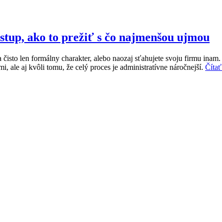
ostup, ako to prežiť s čo najmenšou ujmou
na čisto len formálny charakter, alebo naozaj sťahujete svoju firmu in
, ale aj kvôli tomu, že celý proces je administratívne náročnejší.
Čítať